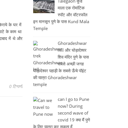
Talegaon कुंड
माला एक रोमांटिक
स्पॉट और वॉटरफॉल
इन मानसून पुणे के पास Kund Mala
िराये के घर में
Temple
 घाटे के काम था
ाबाद में थे और
Ghoradeshwar
hill और घोड़ादेश्वर
शिव मंदिर पुणे के पास
सबसे अच्छी जगह
घोड़ादेश्वर पहाड़ी के सबसे ऊँचे पॉइंट
की यात्रा Ghoradeshwar
temple
0 टिप्पणी
can I go to Pune
now? During
second wave of
covid 19 क्या मैं पुणे
के लिए यात्रा कर सकता हूँ