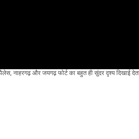
ेस, नाहरगढ़ और जयगढ़ फोर्ट का बहुत ही सुंदर दृश्य दिखाई देता