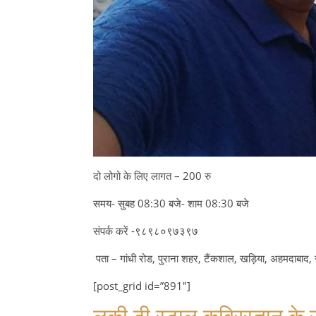
दो लोगो के लिए लागत – 200 रु
समय- सुबह 08:30 बजे- शाम 08:30 बजे
संपर्क करें -९८९८०९७३९७
पता – गांधी रोड, पुराना शहर, टैंकशाल, खड़िया, अहमदाबा
[post_grid id=”891″]