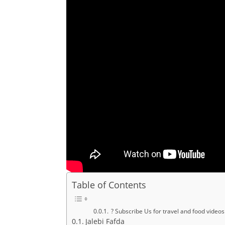
Table of Contents
? Subscribe Us for travel and food video
Jalebi Fafda