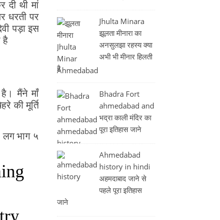
र दी थी मां
ंजर धरती पर
Jhulta Minara
वी पड़ा इस
झूलता मीनारा का
 है
अनसुलझा रहस्य क्या
अभी भी मीनार हिलती
है
। मैंने माँ
Bhadra Fort
रे की मूर्ति
ahmedabad and
भद्रा काली मंदिर का
पूरा इतिहास जाने
और लग भाग ५
Ahmedabad
history in hindi
ming
अहमदाबाद जाने से
पहले पूरा इतिहास
जाने
try