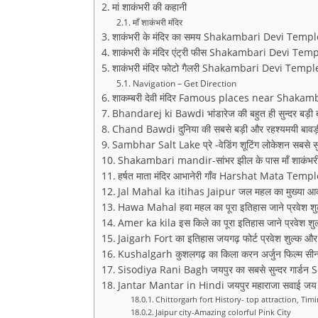
मां शाकंभरी की कहानी
माँ शाकंभरी मंदिर
शाकंभरी के मंदिर का समय Shakambari Devi Temp
शाकंभरी के मंदिर एंट्री फीस Shakambari Devi Tem
शाकंभरी मंदिर फोटो गैलरी Shakambari Devi Temp
Navigation – Get Direction
शाकम्बरी देवी मंदिर Famous places near Shaka
Bhandarej ki Bawdi भांडारेज की बहुत ही सुन्दर बड़ी 
Chand Bawdi दुनिया की सबसे बड़ी और रहश्यमयी बावड़
Sambhar Salt Lake प्रे -वेडिंग शूटिंग लोकेशन सबसे स
Shakambari mandir-सांभर झील के पास माँ शाकंभरी का
हर्षत माता मंदिर आभानेरी गाँव Harshat Mata Tem
Jal Mahal ka itihas Jaipur जल महल का मुख्या आक
Hawa Mahal हवा महल का पूरा इतिहास जाने प्रवेश शु
Amer ka kila इस किले का पूरा इतिहास जाने प्रवेश श
Jaigarh Fort का इतिहास जयगढ़ फोर्ट प्रवेश शुल्क और
Kushalgarh कुशलगढ़ का किला करन अर्जुन फिल्म सी
Sisodiya Rani Bagh जयपुर का सबसे सुन्दर गार्
Jantar Mantar in Hindi जयपुर महाराजा सवाई जय स
Chittorgarh fort History- top attraction, Ti
Jaipur city-Amazing colorful Pink City