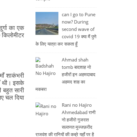
can I go to Pune
now? During
ुर्गा का एक
second wave of
90 किलोमीटर
covid 19 क्या मैं पुणे
के लिए यात्रा कर सकता हूँ
Ahmad shah
tomb बादशाह नो
हजीरों इन अहमदाबाद
माँ शाकंभरी
अहमद शाह का
ीं थी। इसके
मकबरा
ी बहुत सारी
लिए चल दिया
Rani no Hajiro
Ahmedabad रानी
नो हजीरो गुजरात
सल्तनत मुज्जफ़रीद
राजवंश की रानियों की कब्रे यहाँ पर है