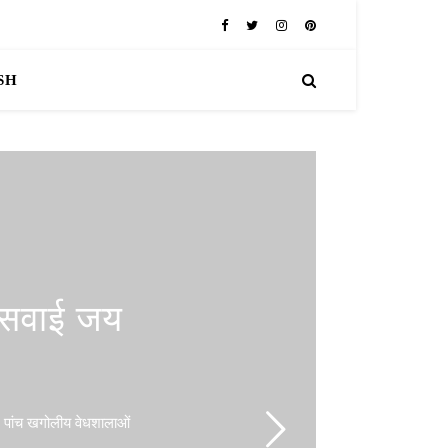
SH
 सवाई जय
 पांच खगोलीय वेधशालाओं