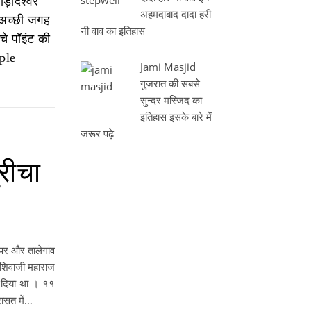
़ादेश्वर
अहमदाबाद दादा हरी
 अच्छी जगह
नी वाव का इतिहास
ँचे पॉइंट की
ple
Jami Masjid
गुजरात की सबसे
सुन्दर मस्जिद का
इतिहास इसके बारे में
जरूर पढ़े
ुरीचा
 पर और तालेगांव
डे शिवाजी महाराज
र दिया था । ११
रासत में…