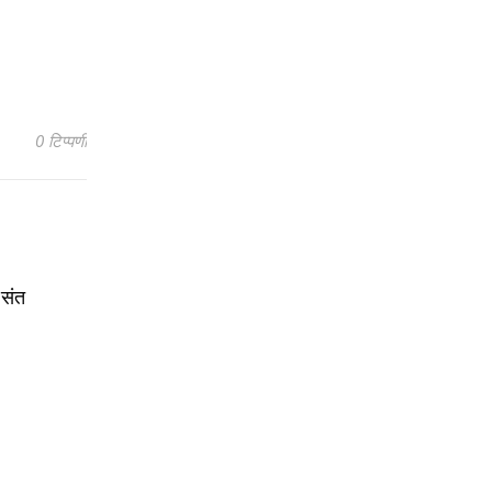
0 टिप्पणी
 संत