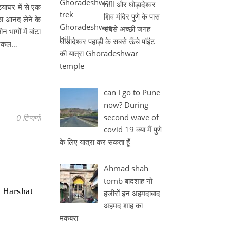
hill और घोड़ादेश्वर
ाघर में से एक
शिव मंदिर पुणे के पास
का आनंद लेने के
सबसे अच्छी जगह
 भागों में बांटा
घोड़ादेश्वर पहाड़ी के सबसे ऊँचे पॉइंट
लॉजिकल…
की यात्रा Ghoradeshwar
temple
can I go to Pune
now? During
second wave of
0 टिप्पणी
covid 19 क्या मैं पुणे
के लिए यात्रा कर सकता हूँ
Ahmad shah
tomb बादशाह नो
ँव Harshat
हजीरों इन अहमदाबाद
अहमद शाह का
मकबरा