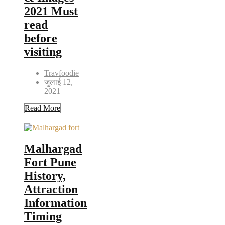
2021 Must
read
before
visiting
Travfoodie
जुलाई 12,
2021
Read More
Malhargad
Fort Pune
History,
Attraction
Information
Timing