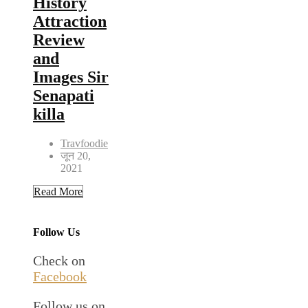
History
Attraction
Review
and
Images Sir
Senapati
killa
Travfoodie
जून 20,
2021
Read More
Follow Us
Check on
Facebook
Follow us on