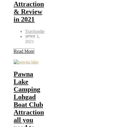
Attraction
& Review
in 2021
Travfoodie
अगस्त 3,
2021
Read More
Pawna
Lake
Camping
Lohgad
Boat Club
Attraction
all you