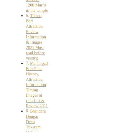
1200 Murtis
in the temple
Tikona
Fort
Attraction
Review
Information
& Images
2021 Must
read before
visiting
Malhargad
Fort Pune
History,
Attraction
Information
Timing
Images of
ruin fort &
Review 2021
Bhandara
Dongar
Dehu
Tukaram