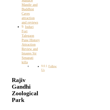
Maharaj
Mandir and
Buddhist
Caves
attraction
and reviews
Induri
Fort
Talegaon
Pune History
Attraction
Review and
Images Sir
Senapati
killa
Follow
Us
Rajiv
Gandhi
Zoological
Park