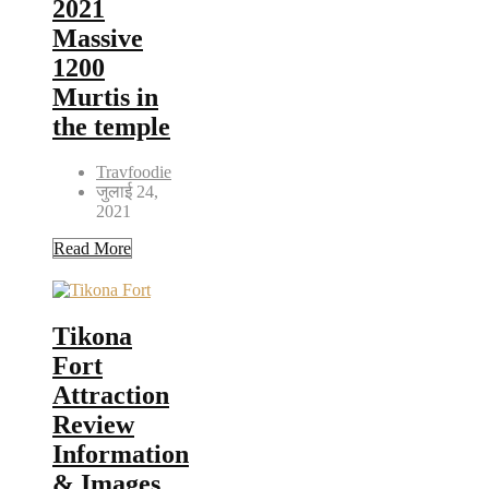
2021
Massive
1200
Murtis in
the temple
Travfoodie
जुलाई 24,
2021
Read More
Tikona
Fort
Attraction
Review
Information
& Images