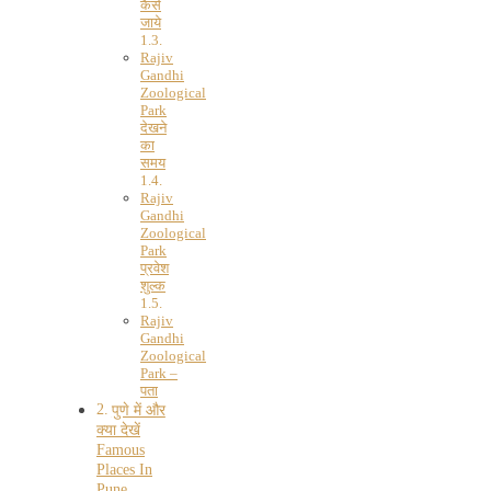
कैसे
जाये
Rajiv
Gandhi
Zoological
Park
देखने
का
समय
Rajiv
Gandhi
Zoological
Park
प्रवेश
शुल्क
Rajiv
Gandhi
Zoological
Park –
पता
पुणे में और
क्या देखें
Famous
Places In
Pune