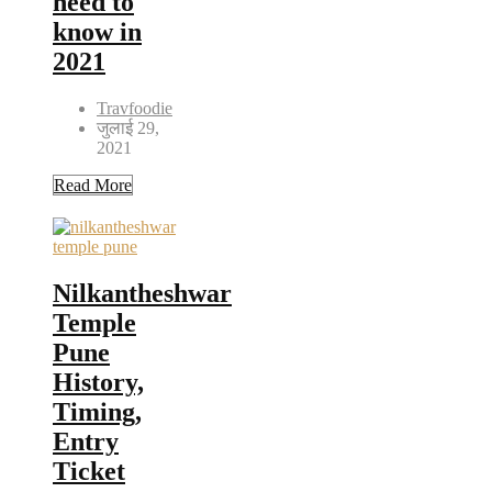
need to
know in
2021
Travfoodie
जुलाई 29,
2021
Read More
Nilkantheshwar
Temple
Pune
History,
Timing,
Entry
Ticket