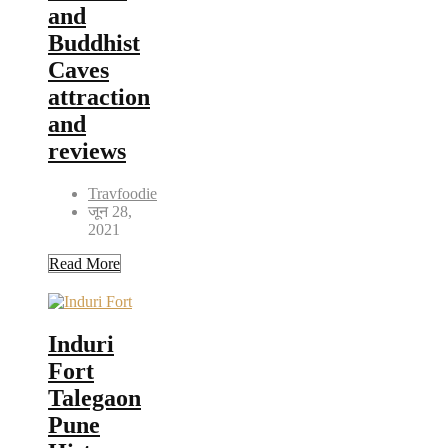
and
Buddhist
Caves
attraction
and
reviews
Travfoodie
जून 28,
2021
Read More
Induri
Fort
Talegaon
Pune