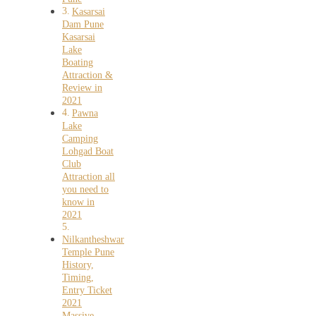
Kasarsai
Dam Pune
Kasarsai
Lake
Boating
Attraction &
Review in
2021
Pawna
Lake
Camping
Lohgad Boat
Club
Attraction all
you need to
know in
2021
Nilkantheshwar
Temple Pune
History,
Timing,
Entry Ticket
2021
Massive