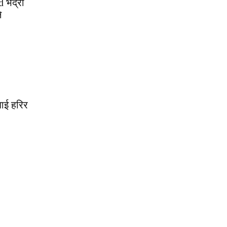
 भद्रा
े
ाई हरिर